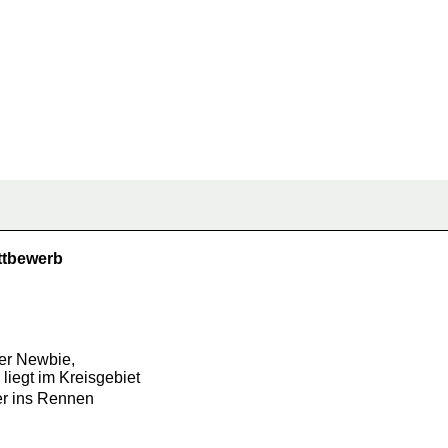
ttbewerb
der Newbie,
iegt im Kreisgebiet
er ins Rennen