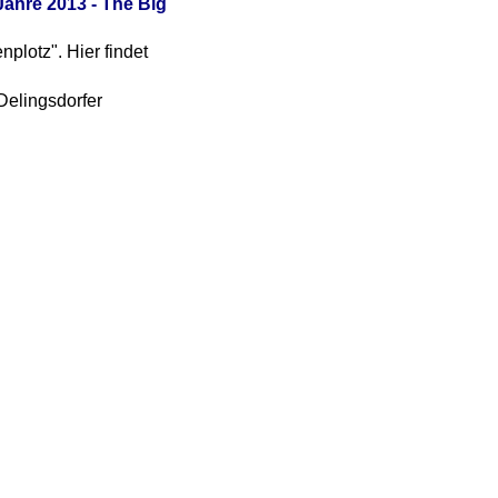
ahre 2013 - The Big
lotz". Hier findet
Delingsdorfer