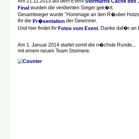
Am 21.11.2013 auf dem Event
Stormarns Cache des J
wurden die verdienten Sieger gek�rt.
Final
Gesamtsieger wurde "Hommage an den R�uber Hotzenp
Ihr die
der Gewinner.
Pr�sentation
Und hier findet Ihr
. Danke daf�r an 
Fotos vom Event
Am 1. Januar 2014 startet somit die n�chste Runde...
mit einem neuen Team Stormere.